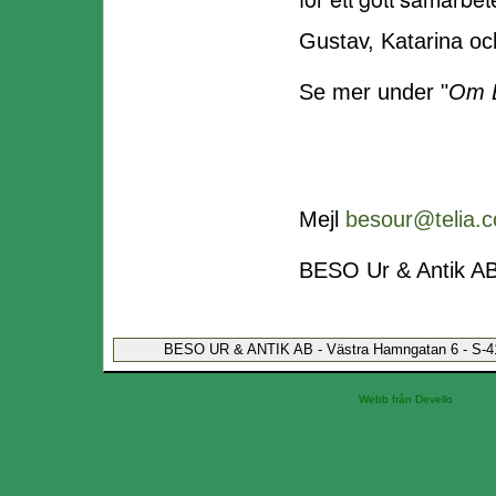
Gustav, Katarina o
Se mer under "
Om B
Mej
l
besour@telia.
BESO Ur & Antik A
BESO UR & ANTIK AB - Västra Hamngatan 6 - S-411
Webb från Devello