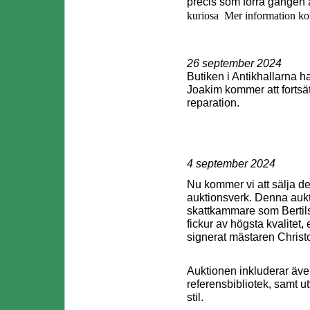
precis som förra gången a
kuriosa
Mer information kom
26 september 2024
Butiken i Antikhallarna h
Joakim kommer att fortsä
reparation.
4 september 2024
Nu kommer vi att sälja d
auktionsverk. Denna aukti
skattkammare som Bertils b
fickur av högsta kvalitet
signerat mästaren Christ
Auktionen inkluderar även
referensbibliotek, samt u
stil.