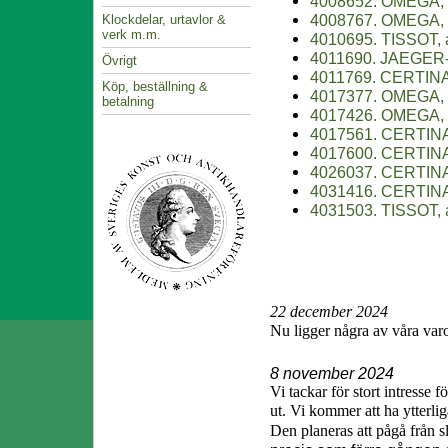
4008652. OMEGA, a
4008767. OMEGA, a
Klockdelar, urtavlor &
verk m.m.
4010695. TISSOT, ar
4011690. JAEGER-L
Övrigt
4011769. CERTINA, 
Köp, beställning &
4017377. OMEGA, ar
betalning
4017426. OMEGA, ar
4017561. CERTINA, 
4017600. CERTINA,
4026037. CERTINA,
4031416. CERTINA, 
4031503. TISSOT, a
22 december 2024
Nu ligger n
ågra av våra var
8 november 2024
Vi tackar för stort intresse 
ut. Vi kommer att ha ytterl
Den planeras att pågå från s