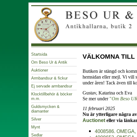
Startsida
VÄLKOMNA TILL
Om Beso Ur & Antik
Auktioner
Butiken är stängd och komme
hemsidan eller mejl. Vi vill 
Armbandsur & fickur
under åren! Tack även till ko
Ej servade armbandsur
Gustav, Katarina och Eva
Klocktillbehör & böcker
Se mer under
"
Om Beso UR
m.m.
Guldsmycken &
11 februari 2025
diamanter
Nu är ytterligare några a
Silver
Auctionet
eller via länk
Mynt
4008586. OMEGA, ar
Sedlar